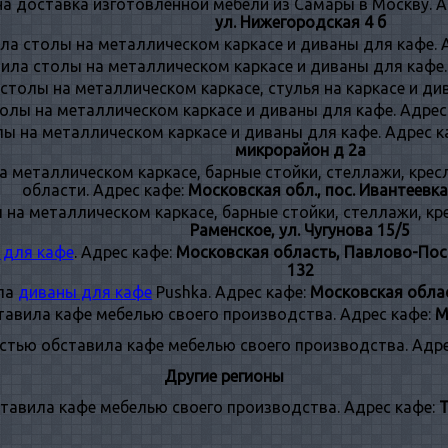
на доставка изготовленной мебели из Самары в Москву. 
ул. Нижегородская 4 б
ла столы на металлическом каркасе и диваны для кафе. 
ила столы на металлическом каркасе и диваны для кафе.
толы на металлическом каркасе, стулья на каркасе и ди
олы на металлическом каркасе и диваны для кафе. Адрес
ы на металлическом каркасе и диваны для кафе. Адрес к
микрорайон д 2а
 металлическом каркасе, барные стойки, стеллажи, крес
области. Адрес кафе:
Московская обл., пос. Ивантеевка
на металлическом каркасе, барные стойки, стеллажи, кре
Раменское, ул. Чугунова 15/5
 для кафе
. Адрес кафе:
Московская область, Павлово-Пос
132
ла
диваны для кафе
Pushka. Адрес кафе:
Московская облас
авила кафе мебелью своего производства. Адрес кафе:
М
тью обставила кафе мебелью своего производства. Адре
Другие регионы
авила кафе мебелью своего производства. Адрес кафе:
Т