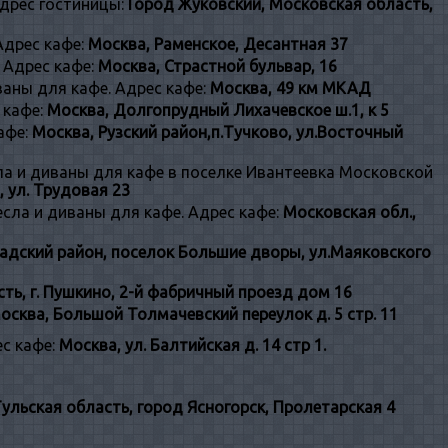
Адрес гостиницы:
Город Жуковский, Московская область,
Адрес кафе:
Москва, Раменское, Десантная 37
 Адрес кафе:
Москва, Страстной бульвар, 16
ваны для кафе. Адрес кафе:
Москва, 49 км МКАД
 кафе:
Москва, Долгопрудный Лихачевское ш.1, к 5
афе:
Москва, Рузский район,п.Тучково, ул.Восточный
ла и диваны для кафе в поселке Ивантеевка Московской
, ул. Трудовая 23
сла и диваны для кафе. Адрес кафе:
Московская обл.,
адский район, поселок Большие дворы, ул.Маяковского
ть, г. Пушкино, 2-й фабричный проезд дом 16
осква, Большой Толмачевский переулок д. 5 стр. 11
с кафе:
Москва, ул. Балтийская д. 14 стр 1.
ульская область, город Ясногорск, Пролетарская 4