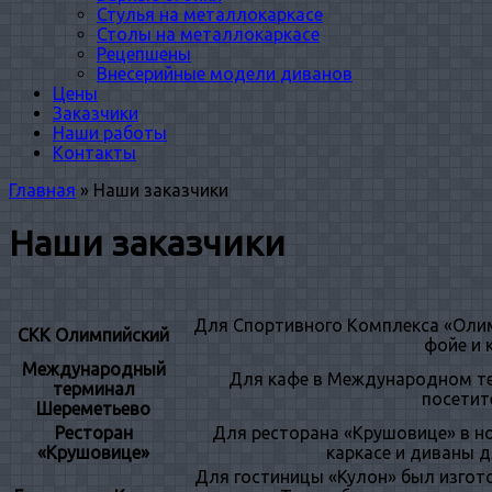
Стулья на металлокаркасе
Столы на металлокаркасе
Рецепшены
Внесерийные модели диванов
Цены
Заказчики
Наши работы
Контакты
Главная
»
Наши заказчики
Наши заказчики
Для Спортивного Комплекса «Олим
СКК Олимпийский
фойе и 
Международный
Для кафе в Международном те
терминал
посетит
Шереметьево
Ресторан
Для ресторана «Крушовице» в 
«Крушовице»
каркасе и диваны д
Для гостиницы «Кулон» был изгот