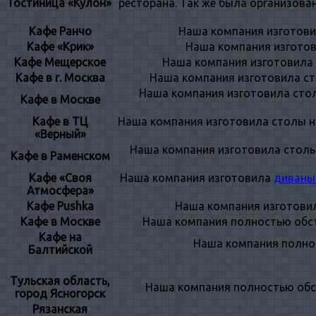
Гостиница «Кулон»
ресторана. Так же была организова
Кафе Ранчо
Наша компания изготови
Кафе «Крик»
Наша компания изготов
Кафе Мещерское
Наша компания изготовила с
Кафе в г. Москва
Наша компания изготовила ст
Наша компания изготовила стол
Кафе в Москве
Кафе в ТЦ
Наша компания изготовила столы на
«Верный»
Наша компания изготовила столы 
Кафе в Раменском
Кафе «Своя
Наша компания изготовила
диваны
Атмосфера»
Кафе Pushka
Наша компания изготови
Кафе в Москве
Наша компания полностью обст
Кафе на
Наша компания полнос
Балтийской
Тульская область,
Наша компания полностью обст
город Ясногорск
Рязанская